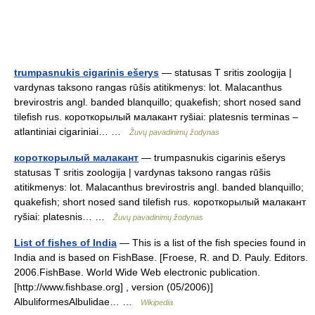
trumpasnukis cigarinis ešerys
— statusas T sritis zoologija |
vardynas taksono rangas rūšis atitikmenys: lot. Malacanthus
brevirostris angl. banded blanquillo; quakefish; short nosed sand
tilefish rus. короткорылый малакант ryšiai: platesnis terminas –
atlantiniai cigariniai… …
Žuvų pavadinimų žodynas
короткорылый малакант
— trumpasnukis cigarinis ešerys
statusas T sritis zoologija | vardynas taksono rangas rūšis
atitikmenys: lot. Malacanthus brevirostris angl. banded blanquillo;
quakefish; short nosed sand tilefish rus. короткорылый малакант
ryšiai: platesnis… …
Žuvų pavadinimų žodynas
List of fishes of India
— This is a list of the fish species found in
India and is based on FishBase. [Froese, R. and D. Pauly. Editors.
2006.FishBase. World Wide Web electronic publication.
[http://www.fishbase.org] , version (05/2006)]
AlbuliformesAlbulidae… …
Wikipedia