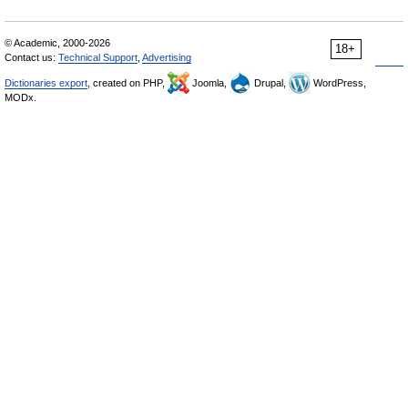
© Academic, 2000-2026
18+
Contact us:
Technical Support
,
Advertising
Dictionaries export
, created on PHP,
Joomla,
Drupal,
WordPress,
MODx.