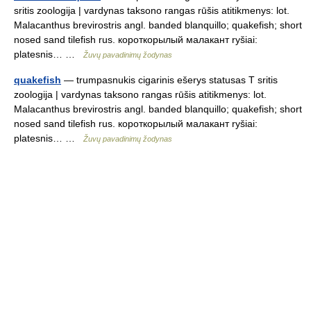
sritis zoologija | vardynas taksono rangas rūšis atitikmenys: lot.
Malacanthus brevirostris angl. banded blanquillo; quakefish; short
nosed sand tilefish rus. короткорылый малакант ryšiai:
platesnis… …
Žuvų pavadinimų žodynas
quakefish
— trumpasnukis cigarinis ešerys statusas T sritis
zoologija | vardynas taksono rangas rūšis atitikmenys: lot.
Malacanthus brevirostris angl. banded blanquillo; quakefish; short
nosed sand tilefish rus. короткорылый малакант ryšiai:
platesnis… …
Žuvų pavadinimų žodynas