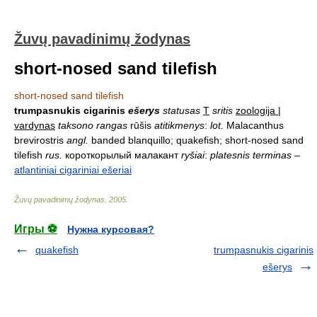
Žuvų pavadinimų žodynas
short-nosed sand tilefish
short-nosed sand tilefish
trumpasnukis cigarinis
ešerys
statusas
T
sritis
zoologija |
vardynas
taksono rangas
rūšis
atitikmenys
:
lot.
Malacanthus
brevirostris
angl.
banded blanquillo; quakefish; short-nosed sand
tilefish
rus.
короткорылый малакант
ryšiai
:
platesnis terminas
–
atlantiniai cigariniai ešeriai
Žuvų pavadinimų žodynas
.
2005
.
Игры ⚽
Нужна курсовая?
quakefish
trumpasnukis cigarinis
ešerys