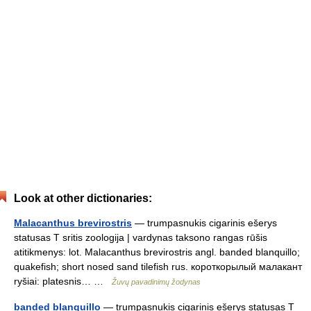
Look at other dictionaries:
Malacanthus brevirostris
— trumpasnukis cigarinis ešerys
statusas T sritis zoologija | vardynas taksono rangas rūšis
atitikmenys: lot. Malacanthus brevirostris angl. banded blanquillo;
quakefish; short nosed sand tilefish rus. короткорылый малакант
ryšiai: platesnis… …
Žuvų pavadinimų žodynas
banded blanquillo
— trumpasnukis cigarinis ešerys statusas T