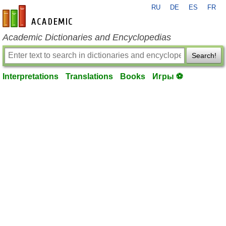
RU
DE
ES
FR
en-academic.com
Academic Dictionaries and Encyclopedias
Search!
Interpretations
Translations
Books
Игры ⚽